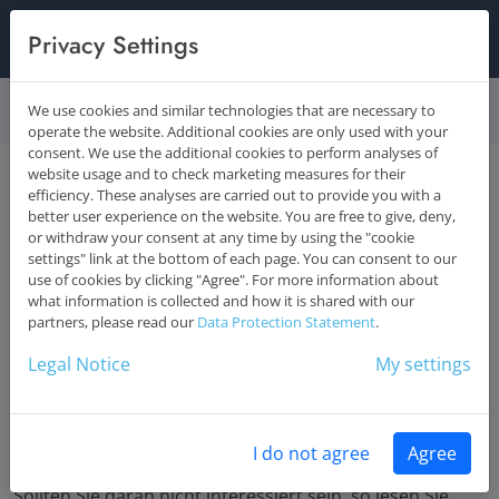
Los gehts
Privacy Settings
Startseite
Leistungen
We use cookies and similar technologies that are necessary to
operate the website. Additional cookies are only used with your
consent. We use the additional cookies to perform analyses of
website usage and to check marketing measures for their
efficiency. These analyses are carried out to provide you with a
SEO -
better user experience on the website. You are free to give, deny,
or withdraw your consent at any time by using the "cookie
Suchmaschinenoptimierung
settings" link at the bottom of each page. You can consent to our
use of cookies by clicking "Agree". For more information about
what information is collected and how it is shared with our
Umsatzsteigerung gefällig?
partners, please read our
Data Protection Statement
.
Online-Marketing für Freiberufler, Dienstleister &
Legal Notice
My settings
Handwerker
SEO - SEA made by DESIGN COMPANY bedeutet für Sie
zwangsläufig mehr Kunden = einfach mehr Umsatz!
I do not agree
Agree
Sollten Sie daran nicht interessiert sein, so lesen Sie